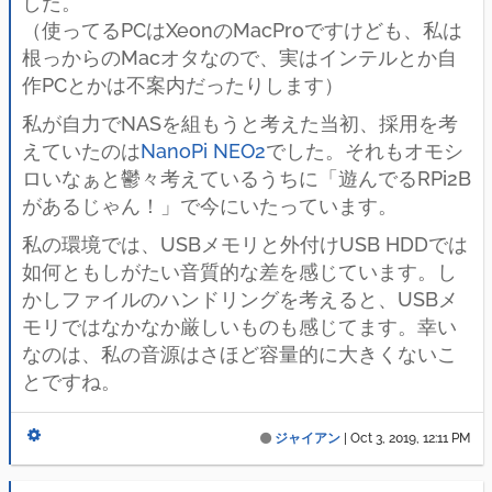
した。
（使ってるPCはXeonのMacProですけども、私は
根っからのMacオタなので、実はインテルとか自
作PCとかは不案内だったりします）
私が自力でNASを組もうと考えた当初、採用を考
えていたのは
NanoPi NEO2
でした。それもオモシ
ロいなぁと鬱々考えているうちに「遊んでるRPi2B
があるじゃん！」で今にいたっています。
私の環境では、USBメモリと外付けUSB HDDでは
如何ともしがたい音質的な差を感じています。し
かしファイルのハンドリングを考えると、USBメ
モリではなかなか厳しいものも感じてます。幸い
なのは、私の音源はさほど容量的に大きくないこ
とですね。
ジャイアン
|
Oct 3, 2019, 12:11 PM