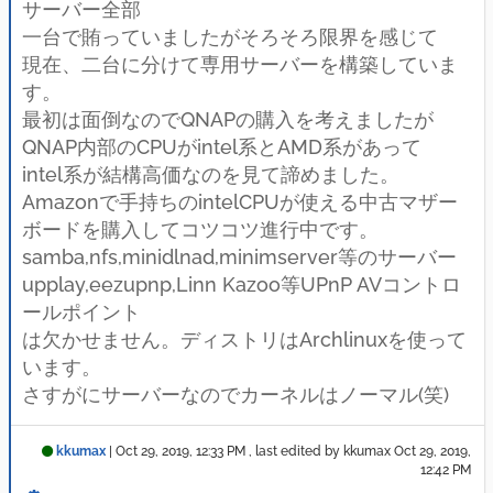
サーバー全部
一台で賄っていましたがそろそろ限界を感じて
現在、二台に分けて専用サーバーを構築していま
す。
最初は面倒なのでQNAPの購入を考えましたが
QNAP内部のCPUがintel系とAMD系があって
intel系が結構高価なのを見て諦めました。
Amazonで手持ちのintelCPUが使える中古マザー
ボードを購入してコツコツ進行中です。
samba,nfs,minidlnad,minimserver等のサーバー
upplay,eezupnp,Linn Kazoo等UPnP AVコントロ
ールポイント
は欠かせません。ディストリはArchlinuxを使って
います。
さすがにサーバーなのでカーネルはノーマル(笑)
kkumax
|
Oct 29, 2019, 12:33 PM
, last edited by kkumax
Oct 29, 2019,
12:42 PM