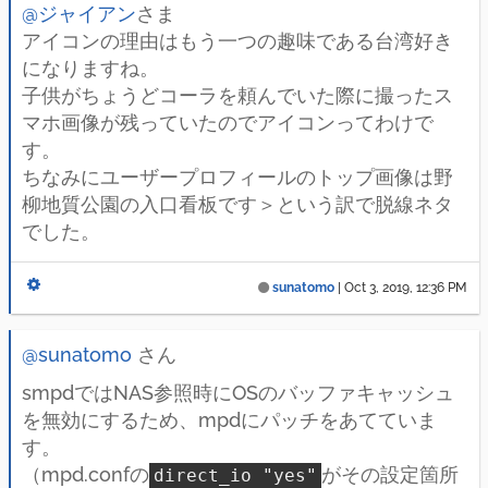
@ジャイアン
さま
アイコンの理由はもう一つの趣味である台湾好き
になりますね。
子供がちょうどコーラを頼んでいた際に撮ったス
マホ画像が残っていたのでアイコンってわけで
す。
ちなみにユーザープロフィールのトップ画像は野
柳地質公園の入口看板です＞という訳で脱線ネタ
でした。
sunatomo
|
Oct 3, 2019, 12:36 PM
@sunatomo
さん
smpdではNAS参照時にOSのバッファキャッシュ
を無効にするため、mpdにパッチをあてていま
す。
（mpd.confの
がその設定箇所
direct_io "yes"