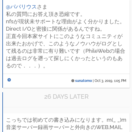
@パパリウス
さま
私の質問にお答え頂き恐縮です。
nfsが現状未サポートな理由がよく分かりました。
Direct I/Oと密接に関係があるんですね。
正直今回本家サイトにこのようなコミュニティが
出来たおかげで、このようなノウハウがログとし
て残るのは非常に有り難いです（PhileWebの場合
は過去ログを遡って探しにくかったというのもあ
るので．．．）。
sunatomo
|
Oct 3, 2019, 1:05 PM
26 DAYS LATER
こっちでは初めての書き込みになります。m(_ _)m
音楽サーバー録画サーバーと外向きのWEB,MAIL