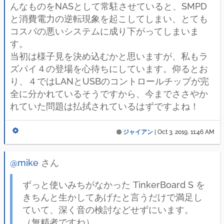
んなものをNASとして常駐させていると、SMPD
と消費電力の逆転現象を起こしてしまい、とても
コスパの悪いシステムに成り下がってしまいま
す。
当初は様子見を決め込むかと思いますが、私もラ
ズパイ４の登場を心待ちにしています。仰るとお
り、４ではLANとUSBのコントロールチップが完
全に分かれているそうですから、今までささやか
れていた問題は払拭されているはずですよね！
ジャイアン
|
Oct 3, 2019, 11:46 AM
@mike
さん
ずっと使いみちがなかった TinkerBoard S を
きちんと生かしてあげたと言うだけで満足し
ていて、深く音の検討などせずにいます。
（無精者ですね）