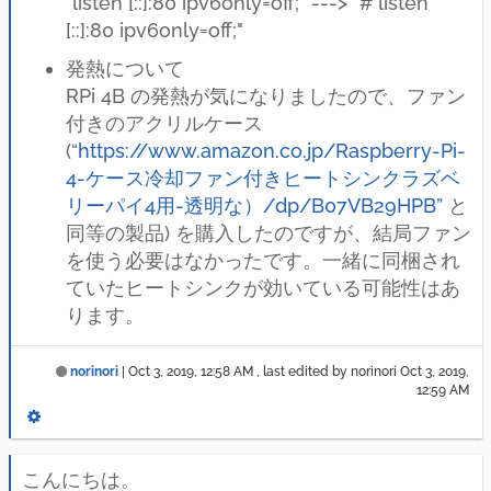
"listen [::]:80 ipv6only=off;" ---> "# listen
[::]:80 ipv6only=off;"
発熱について
RPi 4B の発熱が気になりましたので、ファン
付きのアクリルケース
(“
https://www.amazon.co.jp/Raspberry-Pi-
4-ケース冷却ファン付きヒートシンクラズベ
リーパイ4用-透明な）/dp/B07VB29HPB”
と
同等の製品) を購入したのですが、結局ファン
を使う必要はなかったです。一緒に同梱され
ていたヒートシンクが効いている可能性はあ
ります。
norinori
|
Oct 3, 2019, 12:58 AM
, last edited by norinori
Oct 3, 2019,
12:59 AM
こんにちは。