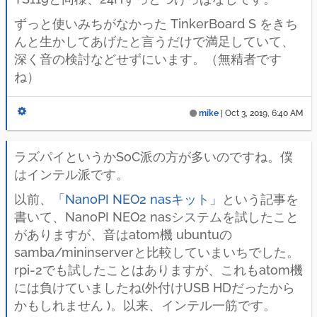
ずっと使いみちがなかった TinkerBoard S をきち
んと生かしてあげたと言うだけで満足していて、
深く音の検討などせずにいます。（無精者です
ね）
mike
|
Oct 3, 2019, 6:40 AM
ラズパイというかSoC派の方が多いのですね。僕
はインテル派です。
以前、
「NanoPI NEO2 nasキット」
という記事を
書いて、NanoPI NEO2 nasシステムを試したこと
がありますが、音はatom機 ubuntuの
samba/mininserverと比較していまいちでした。
rpi-2でも試したことはありますが、これもatom機
には負けていましたね(外付けUSB HDだったから
かもしれません )。以来、インテル一筋です。