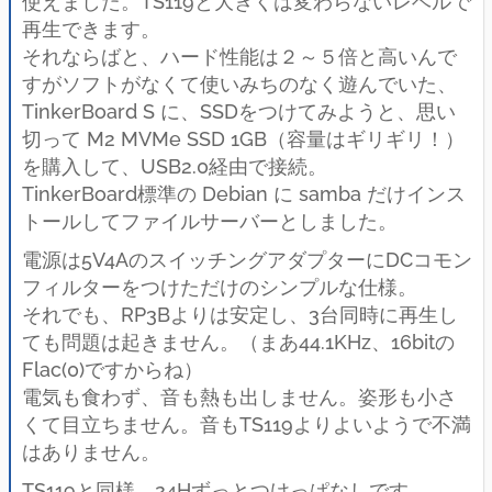
使えました。TS119と大きくは変わらないレベルで
再生できます。
それならばと、ハード性能は２～５倍と高いんで
すがソフトがなくて使いみちのなく遊んでいた、
TinkerBoard S に、SSDをつけてみようと、思い
切って M2 MVMe SSD 1GB（容量はギリギリ！）
を購入して、USB2.0経由で接続。
TinkerBoard標準の Debian に samba だけインス
トールしてファイルサーバーとしました。
電源は5V4AのスイッチングアダプターにDCコモン
フィルターをつけただけのシンプルな仕様。
それでも、RP3Bよりは安定し、3台同時に再生し
ても問題は起きません。（まあ44.1KHz、16bitの
Flac(0)ですからね）
電気も食わず、音も熱も出しません。姿形も小さ
くて目立ちません。音もTS119よりよいようで不満
はありません。
TS119と同様、24Hずっとつけっぱなしです。