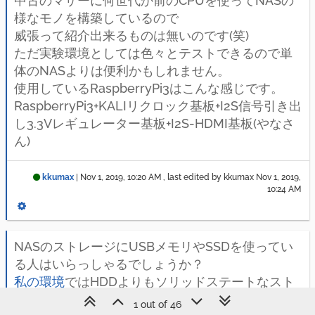
中古のマザーに何世代か前のCPUを使ってNASの
様なモノを構築しているので
威張って紹介出来るものは無いのです(笑)
ただ実験環境としては色々とテストできるので単
体のNASよりは便利かもしれません。
使用しているRaspberryPi3はこんな感じです。
RaspberryPi3+KALIリクロック基板+I2S信号引き出
し3.3Vレギュレーター基板+I2S-HDMI基板(やなさ
ん)
kkumax
|
Nov 1, 2019, 10:20 AM
, last edited by kkumax
Nov 1, 2019,
10:24 AM
NASのストレージにUSBメモリやSSDを使ってい
る人はいらっしゃるでしょうか？
私の環境
ではHDDよりもソリッドステートなスト
レージの方が音質的に有利と感じているのです
1 out of 46