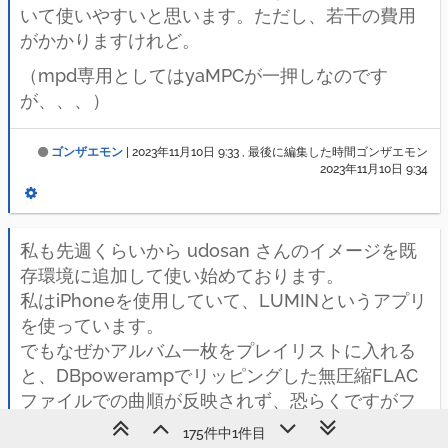
いて使いやすいと思います。ただし、若干の費用
がかかりますけれど。
（mpd専用としてはyaMPCが一押しなのです
が、、、）
ゴンザエモン
|
2023年11月10日 9:33
, 最後に編集した時間ゴンザエモン
2023年11月10日 9:34
私も先週くらいから udosan さんのイメージを既
存環境に追加して使い始めております。
私はiPhoneを使用していて、LUMINというアプリ
を使っています。
でもなぜかアルバム一枚をプレイリストに入れる
と、DBpowerampでリッピングした無圧縮FLAC
ファイルでの曲順が反映されず、恐らくですがフ
ァイル名のABC順になっているような感じになっ
175件中1件目