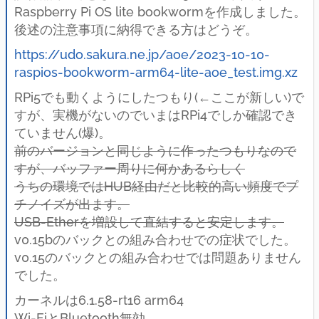
Raspberry Pi OS lite bookwormを作成しました。
後述の注意事項に納得できる方はどうぞ。
https://udo.sakura.ne.jp/aoe/2023-10-10-
raspios-bookworm-arm64-lite-aoe_test.img.xz
RPi5でも動くようにしたつもり(←ここが新しい)で
すが、実機がないのでいまはRPi4でしか確認でき
ていません(爆)。
前のバージョンと同じように作ったつもりなので
すが、バッファー周りに何かあるらしく
うちの環境ではHUB経由だと比較的高い頻度でプ
チノイズが出ます。
USB-Etherを増設して直結すると安定します。
v0.15bのバックとの組み合わせでの症状でした。
v0.15のバックとの組み合わせでは問題ありません
でした。
カーネルは6.1.58-rt16 arm64
Wi-FiとBluetooth無効