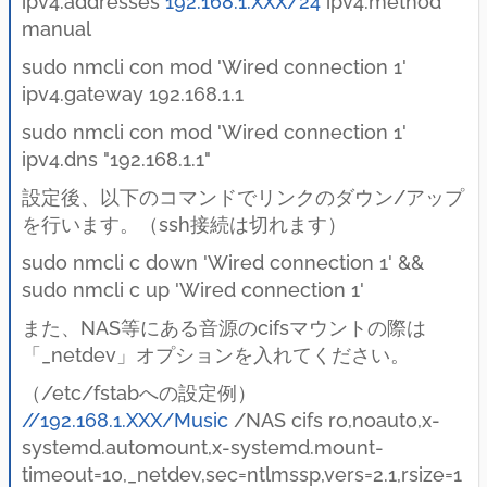
ipv4.addresses
192.168.1.XXX/24
ipv4.method
manual
sudo nmcli con mod 'Wired connection 1'
ipv4.gateway 192.168.1.1
sudo nmcli con mod 'Wired connection 1'
ipv4.dns "192.168.1.1"
設定後、以下のコマンドでリンクのダウン/アップ
を行います。（ssh接続は切れます）
sudo nmcli c down 'Wired connection 1' &&
sudo nmcli c up 'Wired connection 1'
また、NAS等にある音源のcifsマウントの際は
「_netdev」オプションを入れてください。
（/etc/fstabへの設定例）
//192.168.1.XXX/Music
/NAS cifs ro,noauto,x-
systemd.automount,x-systemd.mount-
timeout=10,_netdev,sec=ntlmssp,vers=2.1,rsize=1