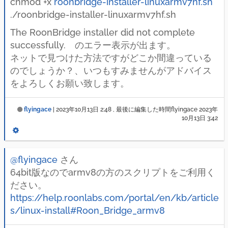
chmod +x
roonbridge-installer-linuxarmv7hf.sh
./roonbridge-installer-linuxarmv7hf.sh
The RoonBridge installer did not complete
successfully. のエラー表示が出ます。
ネットで見つけた方法ですがどこか間違っている
のでしょうか？、いつもすみませんがアドバイス
をよろしくお願い致します。
flyingace
|
2023年10月13日 2:48
, 最後に編集した時間flyingace
2023年
10月13日 3:42
@flyingace
さん
64bit版なのでarmv8の方のスクリプトをご利用く
ださい。
https://help.roonlabs.com/portal/en/kb/article
s/linux-install#Roon_Bridge_armv8