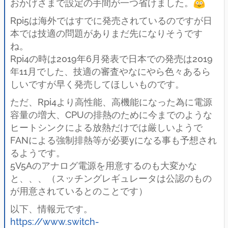
おかげさまで設定の手間が一つ省けました。
Rpi5は海外ではすでに発売されているのですが日
本では技適の問題がありまだ先になりそうです
ね。
Rpi4の時は2019年6月発表で日本での発売は2019
年11月でした、技適の審査やなにやら色々あるら
しいですが早く発売してほしいものです。
ただ、Rpi4より高性能、高機能になった為に電源
容量の増大、CPUの排熱のために今までのような
ヒートシンクによる放熱だけでは厳しいようで
FANによる強制排熱等が必要yになる事も予想され
るようです。
5V5Aのアナログ電源を用意するのも大変かな
と、、、（スッチングレギュレータは公認のもの
が用意されているとのことです）
以下、情報元です。
https://www.switch-