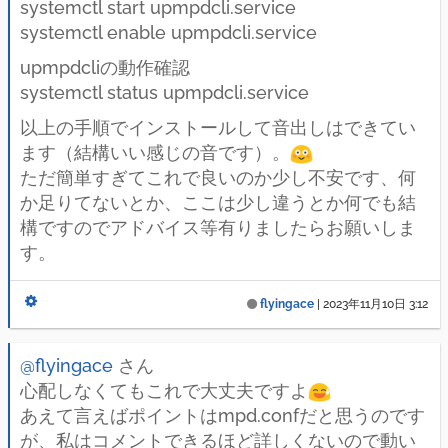
systemctl start upmpdcli.service
systemctl enable upmpdcli.service
upmpdcliの動作確認
systemctl status upmpdcli.service
以上の手順でインストールして音出しはできてい
ます（結構いい感じの音です）。
ただ簡単すぎてこれで良いのか少し不安です、何
か足りてないとか、ここは少し違うとか何でも結
構ですのでアドバイス等有りましたらお願いしま
す。
flyingace
|
2023年11月10日 3:12
@flyingace
さん
心配しなくてもこれで大丈夫ですよ
あえて言えばポイントはmpd.confだと思うのです
が、私はコメントできるほど詳しくないので動い