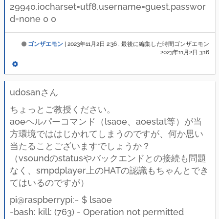
29940,iocharset=utf8,username=guest,passwor
d=none 0 0
ゴンザエモン
|
2023年11月2日 2:36
, 最後に編集した時間ゴンザエモン
2023年11月2日 3:16
udosanさん
ちょっとご教授ください。
aoeヘルパーコマンド（lsaoe、aoestat等）が当
方環境でははじかれてしまうのですが、何か思い
当たることございますでしょうか？
（vsoundのstatusやバックエンドとの接続も問題
なく、smpdplayer上のHATの認識もちゃんとでき
てはいるのですが）
pi@raspberrypi:~ $ lsaoe
-bash: kill: (763) - Operation not permitted