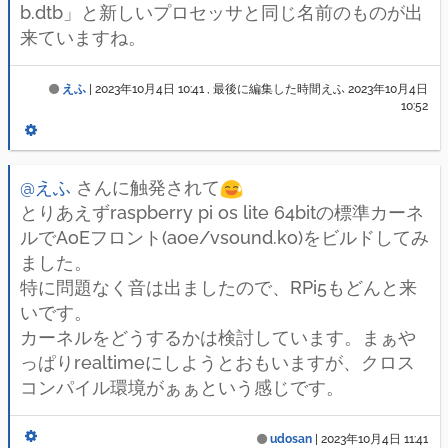
b.dtb」と新しいプロセッサと同じ名前のものが出
来ていますね。
えふ
|
2023年10月4日 10:41
, 最後に編集した時間えふ
2023年10月4日
10:52
@えふ
さんに触発されて
とりあえずraspberry pi os lite 64bitの標準カーネ
ルでAoEフロント(aoe/vsound.ko)をビルドしてみ
ました。
特に問題なく音は出ましたので、RPi5もどんと来
いです。
カーネルをどうするかは検討しています。まぁや
っぱりrealtimeにしようとおもいますが、クロス
コンパイル環境がぁぁという感じです。
udosan
|
2023年10月4日 11:41