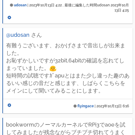
udosan
|
2023年10月13日 4:22
, 最後に編集した時間udosan
2023年10月
13日 4:25
@udosan
さん
有難うございます、おかげさまで音出しが出来ま
した。
お恥ずかしいですが32bit,64bitの確認を忘れてし
まっていました。
短時間の試聴ですｶﾞapuとはまた少し違った趣のあ
るいい感じの音だと感じます、しばらくこちらを
メインにして聞いてみることにします。
flyingace
|
2023年10月13日 6:16
bookwormのノーマルカーネルでRPi3でaoeを試
してみましたが残念ながらブチブチ切れてうまく