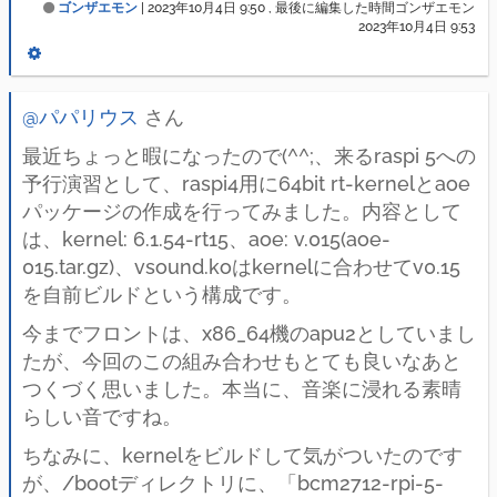
ゴンザエモン
|
2023年10月4日 9:50
, 最後に編集した時間ゴンザエモン
2023年10月4日 9:53
@パパリウス
さん
最近ちょっと暇になったので(^^;、来るraspi 5への
予行演習として、raspi4用に64bit rt-kernelとaoe
パッケージの作成を行ってみました。内容として
は、kernel: 6.1.54-rt15、aoe: v.015(aoe-
015.tar.gz)、vsound.koはkernelに合わせてv0.15
を自前ビルドという構成です。
今までフロントは、x86_64機のapu2としていまし
たが、今回のこの組み合わせもとても良いなあと
つくづく思いました。本当に、音楽に浸れる素晴
らしい音ですね。
ちなみに、kernelをビルドして気がついたのです
が、/bootディレクトリに、「bcm2712-rpi-5-