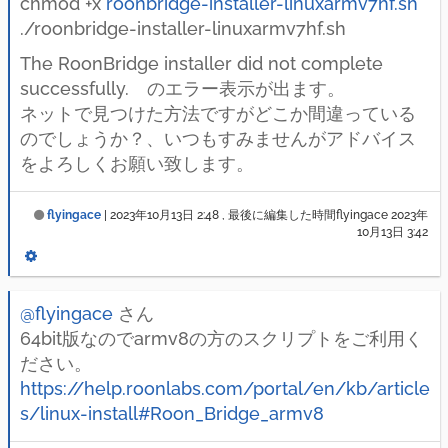
chmod +x
roonbridge-installer-linuxarmv7hf.sh
./roonbridge-installer-linuxarmv7hf.sh
The RoonBridge installer did not complete
successfully. のエラー表示が出ます。
ネットで見つけた方法ですがどこか間違っている
のでしょうか？、いつもすみませんがアドバイス
をよろしくお願い致します。
flyingace
|
2023年10月13日 2:48
, 最後に編集した時間flyingace
2023年
10月13日 3:42
@flyingace
さん
64bit版なのでarmv8の方のスクリプトをご利用く
ださい。
https://help.roonlabs.com/portal/en/kb/article
s/linux-install#Roon_Bridge_armv8