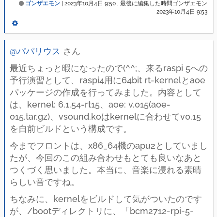
ゴンザエモン
|
2023年10月4日 9:50
, 最後に編集した時間ゴンザエモン
2023年10月4日 9:53
@パパリウス
さん
最近ちょっと暇になったので(^^;、来るraspi 5への
予行演習として、raspi4用に64bit rt-kernelとaoe
パッケージの作成を行ってみました。内容として
は、kernel: 6.1.54-rt15、aoe: v.015(aoe-
015.tar.gz)、vsound.koはkernelに合わせてv0.15
を自前ビルドという構成です。
今までフロントは、x86_64機のapu2としていまし
たが、今回のこの組み合わせもとても良いなあと
つくづく思いました。本当に、音楽に浸れる素晴
らしい音ですね。
ちなみに、kernelをビルドして気がついたのです
が、/bootディレクトリに、「bcm2712-rpi-5-