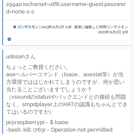
29940,iocharset=utf8,username=guest,passwor
d=none 0 0
ゴンザエモン
|
2023年11月2日 2:36
, 最後に編集した時間ゴンザエモン
2023年11月2日 3:16
udosanさん
ちょっとご教授ください。
aoeヘルパーコマンド（lsaoe、aoestat等）が当
方環境でははじかれてしまうのですが、何か思い
当たることございますでしょうか？
（vsoundのstatusやバックエンドとの接続も問題
なく、smpdplayer上のHATの認識もちゃんとでき
てはいるのですが）
pi@raspberrypi:~ $ lsaoe
-bash: kill: (763) - Operation not permitted