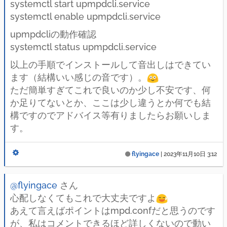
systemctl start upmpdcli.service
systemctl enable upmpdcli.service
upmpdcliの動作確認
systemctl status upmpdcli.service
以上の手順でインストールして音出しはできてい
ます（結構いい感じの音です）。
ただ簡単すぎてこれで良いのか少し不安です、何
か足りてないとか、ここは少し違うとか何でも結
構ですのでアドバイス等有りましたらお願いしま
す。
flyingace
|
2023年11月10日 3:12
@flyingace
さん
心配しなくてもこれで大丈夫ですよ
あえて言えばポイントはmpd.confだと思うのです
が、私はコメントできるほど詳しくないので動い