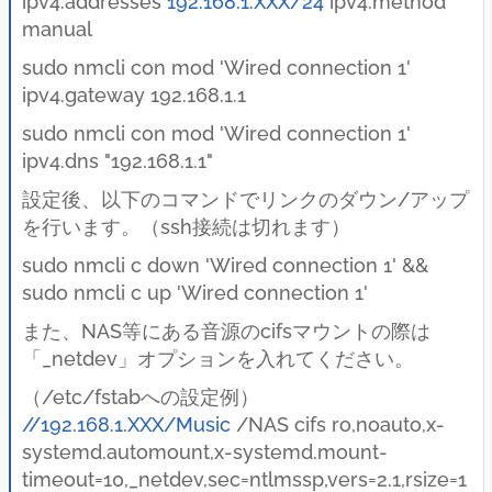
ipv4.addresses
192.168.1.XXX/24
ipv4.method
manual
sudo nmcli con mod 'Wired connection 1'
ipv4.gateway 192.168.1.1
sudo nmcli con mod 'Wired connection 1'
ipv4.dns "192.168.1.1"
設定後、以下のコマンドでリンクのダウン/アップ
を行います。（ssh接続は切れます）
sudo nmcli c down 'Wired connection 1' &&
sudo nmcli c up 'Wired connection 1'
また、NAS等にある音源のcifsマウントの際は
「_netdev」オプションを入れてください。
（/etc/fstabへの設定例）
//192.168.1.XXX/Music
/NAS cifs ro,noauto,x-
systemd.automount,x-systemd.mount-
timeout=10,_netdev,sec=ntlmssp,vers=2.1,rsize=1