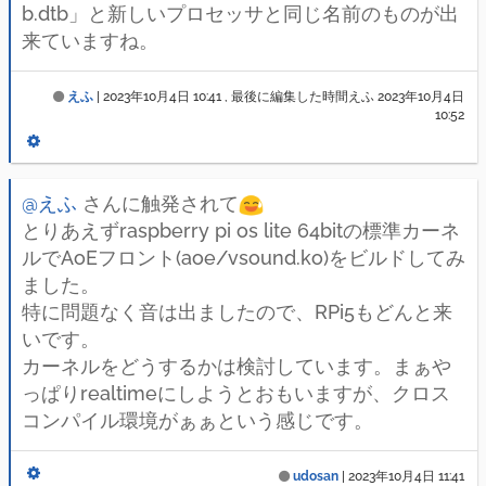
b.dtb」と新しいプロセッサと同じ名前のものが出
来ていますね。
えふ
|
2023年10月4日 10:41
, 最後に編集した時間えふ
2023年10月4日
10:52
@えふ
さんに触発されて
とりあえずraspberry pi os lite 64bitの標準カーネ
ルでAoEフロント(aoe/vsound.ko)をビルドしてみ
ました。
特に問題なく音は出ましたので、RPi5もどんと来
いです。
カーネルをどうするかは検討しています。まぁや
っぱりrealtimeにしようとおもいますが、クロス
コンパイル環境がぁぁという感じです。
udosan
|
2023年10月4日 11:41