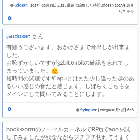
udosan
|
2023年10月13日 4:22
, 最後に編集した時間udosan
2023年10月
13日 4:25
@udosan
さん
有難うございます、おかげさまで音出しが出来ま
した。
お恥ずかしいですが32bit,64bitの確認を忘れてし
まっていました。
短時間の試聴ですｶﾞapuとはまた少し違った趣のあ
るいい感じの音だと感じます、しばらくこちらを
メインにして聞いてみることにします。
flyingace
|
2023年10月13日 6:16
bookwormのノーマルカーネルでRPi3でaoeを試
してみましたが残念ながらブチブチ切れてうまく