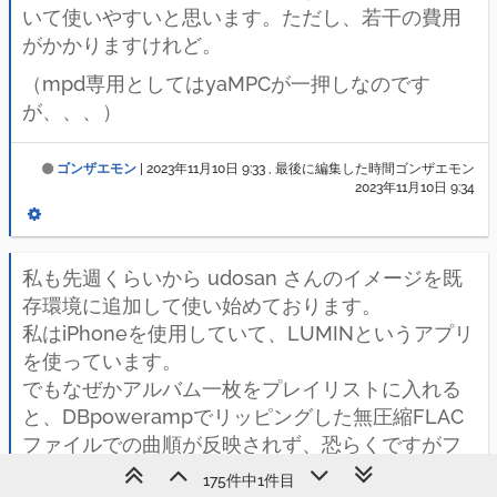
いて使いやすいと思います。ただし、若干の費用
がかかりますけれど。
（mpd専用としてはyaMPCが一押しなのです
が、、、）
ゴンザエモン
|
2023年11月10日 9:33
, 最後に編集した時間ゴンザエモン
2023年11月10日 9:34
私も先週くらいから udosan さんのイメージを既
存環境に追加して使い始めております。
私はiPhoneを使用していて、LUMINというアプリ
を使っています。
でもなぜかアルバム一枚をプレイリストに入れる
と、DBpowerampでリッピングした無圧縮FLAC
ファイルでの曲順が反映されず、恐らくですがフ
ァイル名のABC順になっているような感じになっ
175件中1件目