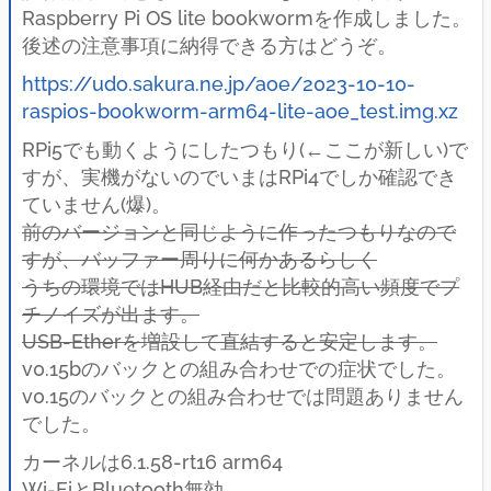
Raspberry Pi OS lite bookwormを作成しました。
後述の注意事項に納得できる方はどうぞ。
https://udo.sakura.ne.jp/aoe/2023-10-10-
raspios-bookworm-arm64-lite-aoe_test.img.xz
RPi5でも動くようにしたつもり(←ここが新しい)で
すが、実機がないのでいまはRPi4でしか確認でき
ていません(爆)。
前のバージョンと同じように作ったつもりなので
すが、バッファー周りに何かあるらしく
うちの環境ではHUB経由だと比較的高い頻度でプ
チノイズが出ます。
USB-Etherを増設して直結すると安定します。
v0.15bのバックとの組み合わせでの症状でした。
v0.15のバックとの組み合わせでは問題ありません
でした。
カーネルは6.1.58-rt16 arm64
Wi-FiとBluetooth無効