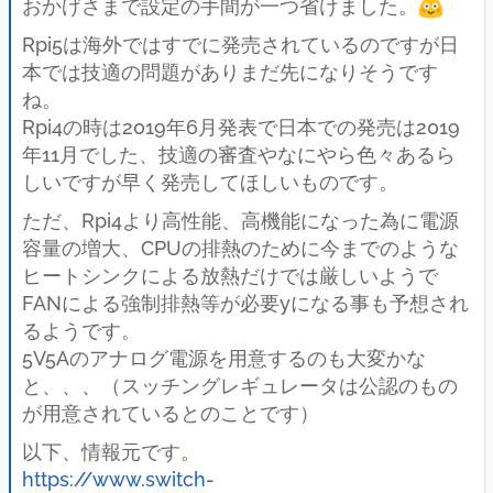
おかげさまで設定の手間が一つ省けました。
Rpi5は海外ではすでに発売されているのですが日
本では技適の問題がありまだ先になりそうです
ね。
Rpi4の時は2019年6月発表で日本での発売は2019
年11月でした、技適の審査やなにやら色々あるら
しいですが早く発売してほしいものです。
ただ、Rpi4より高性能、高機能になった為に電源
容量の増大、CPUの排熱のために今までのような
ヒートシンクによる放熱だけでは厳しいようで
FANによる強制排熱等が必要yになる事も予想され
るようです。
5V5Aのアナログ電源を用意するのも大変かな
と、、、（スッチングレギュレータは公認のもの
が用意されているとのことです）
以下、情報元です。
https://www.switch-