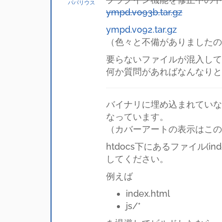
パパリウス
ympd.v093b.tar.gz
ympd.v092.tar.gz
（色々と不備がありましたので
要らないファイルが混入して
何か質問があればなんなりと
バイナリに埋め込まれていない
なっています。
（カバーアートの表示はこの
htdocs下にあるファイル(
してください。
例えば
index.html
js/*