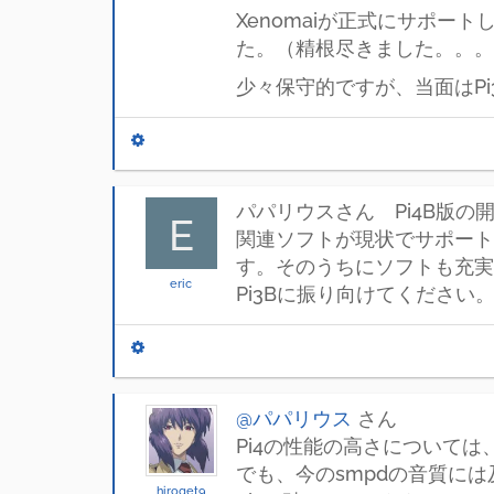
Xenomaiが正式にサポ
た。（精根尽きました。。。
少々保守的ですが、当面はP
パパリウスさん Pi4B版
E
関連ソフトが現状でサポート
す。そのうちにソフトも充実
eric
Pi3Bに振り向けてください
@パパリウス
さん
Pi4の性能の高さについては
でも、今のsmpdの音質に
hiroget9