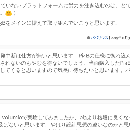
ートしていないプラットフォームに労力を注ぎ込むのは、
。
）
i3Bをメインに据えて取り組んでいこうと思います。
パパリウス
|
2019年11月3
の開発中断は仕方が無いと思います。Pi4Bの仕様に惚れ
されないのもやむを得ないでしょう。当面購入したPi4
してくると思いますので気長に待ちたいと思います。
。
、volumioで実験してみましたが、pi3より格段に良く
は及ばないと思います。やはり設計思想の違いなのかと思