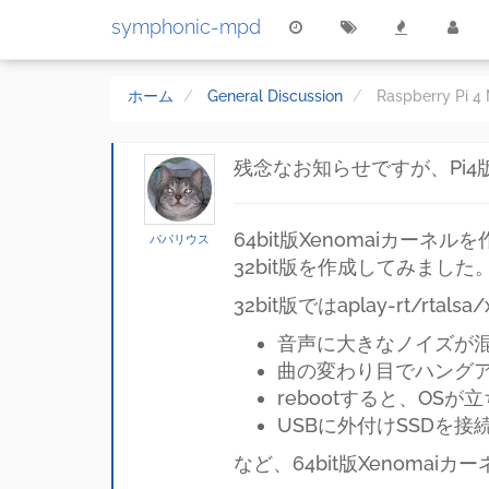
何かメリット有りましたっけ
symphonic-mpd
1100円の差は大きい
残念なお知らせですが、Pi
64bit版Xenomaiカ
パパリウス
32bit版を作成してみました
32bit版ではaplay-rt/rt
音声に大きなノイズが
曲の変わり目でハング
rebootすると、O
USBに外付けSSDを
など、64bit版Xenom