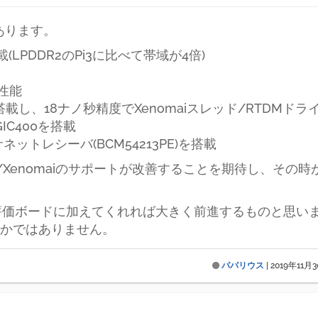
あります。
載(LPDDR2のPi3に比べて帯域が4倍)
算性能
搭載し、18ナノ秒精度でXenomaiスレッド/RTDMド
IC400を搭載
ットレシーバ(BCM54213PE)を搭載
/Xenomaiのサポートが改善することを期待し、その
4Bを評価ボードに加えてくれれば大きく前進するものと思
かではありません。
パパリウス
|
2019年11月3