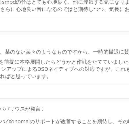
るsmpdの音はとても心地良く、他に浮気する気になりませ
れば、さらに心地良い音になるのではと期待しつつ、気長に
なんて、某のない某々のようなものですから、一時的撤退に
対応を前提に本格展開したらどうかと作戦をたてていまし
ョンアップによるDSDネイティブへの対応ですが、これ
ければと思っています。
パパリウスが発言 :
バ/Xenomaiのサポートが改善することを期待し、そ