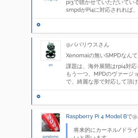
pi3で聴かせていただいてい
smpdがPi4に対応され
@パパリウスさん
Xenomaiの無いSMPD
yo
課題は、海外展開はrpi4
もう一つ、MPDのヴァージ
で、綺麗な形で対応して頂
Raspberry Pi 4 Model B
で@
将来的にカーネル/ドライ
sunatomo
いと思います。