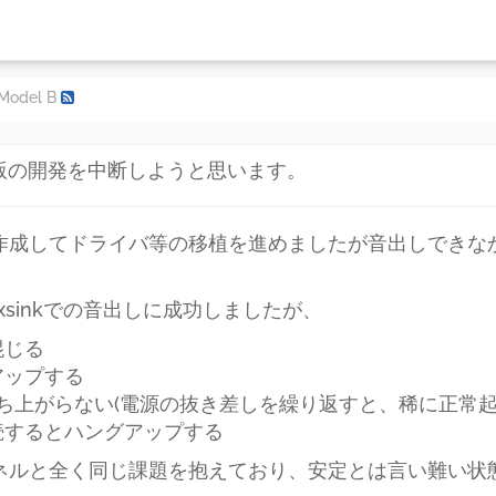
4版の開発を中断しようと思います。
ーネルを作成してドライバ等の移植を進めましたが音出しで
。
alsa/xsinkでの音出しに成功しましたが、
混じる
アップする
Sが立ち上がらない(電源の抜き差しを繰り返すと、稀に正常
接続するとハングアップする
aiカーネルと全く同じ課題を抱えており、安定とは言い難い