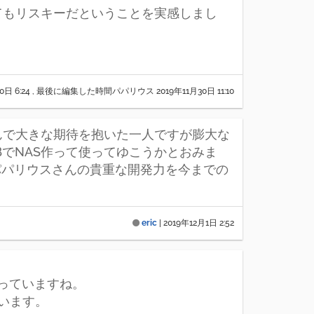
とてもリスキーだということを実感しまし
0日 6:24
, 最後に編集した時間パパリウス
2019年11月30日 11:10
込んで大きな期待を抱いた一人ですが膨大な
BでNAS作って使ってゆこうかとおみま
パパリウスさんの貴重な開発力を今までの
eric
|
2019年12月1日 2:52
なっていますね。
います。