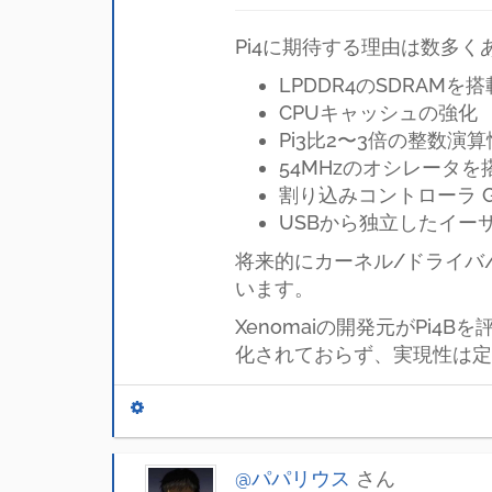
Pi4に期待する理由は数多く
LPDDR4のSDRAMを搭
CPUキャッシュの強化
Pi3比2〜3倍の整数演
54MHzのオシレータを
割り込みコントローラ G
USBから独立したイーサネ
将来的にカーネル/ドライバ
います。
Xenomaiの開発元がPi
化されておらず、実現性は定
@パパリウス
さん