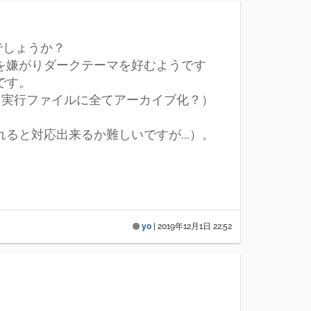
でしょうか？
を嫌がりダークテーマを好むようです
です。
い（実行ファイルに全てアーカイブ化？）
と対応出来るか難しいですが...）。
yo
|
2019年12月1日 22:52