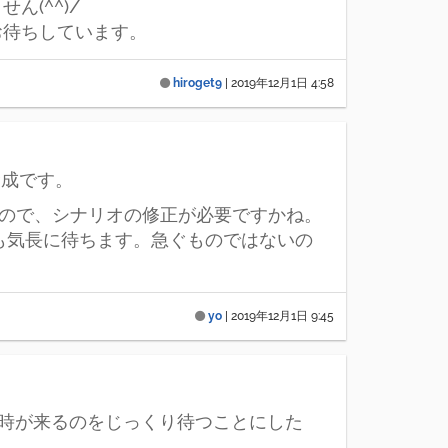
ん(^^)/
お待ちしています。
hiroget9
|
2019年12月1日 4:58
賛成です。
たので、シナリオの修正が必要ですかね。
も気長に待ちます。急ぐものではないの
yo
|
2019年12月1日 9:45
の時が来るのをじっくり待つことにした