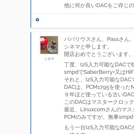
他に何か良いDACをご存じ
パパリウスさん、Passさん
シネマと申します。
開店おめでとうございます。
シネマ
丁度、I2S入力可能なDAC
smpdでSaberBerry+又はH
それと、I2S入力可能なDACで
DACは、PCM1795を使ったNot
９年ほど使っている古いDAC
このDACはマスタークロッ
最近、Linuxcomさんのマ
PCMのみですが、無事smp
もう一台I2S入力可能なDAC