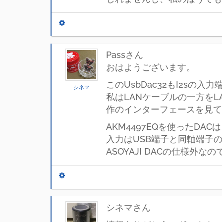
Passさん
おはようございます。
このUsbDac32もI2s
シネマ
私はLANケーブルの一方を
作のインターフェースを見て
AKM4497EQを使ったDAC
入力はUSB端子と同軸端子の他
ASOYAJI DACの仕様
シネマさん