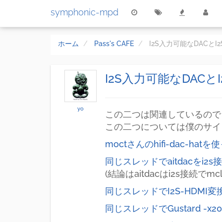
symphonic-mpd
ホーム
Pass's CAFE
I2S入力可能なDACとI
I2S入力可能なDACと
yo
この二つは関連しているので
この二つについては僕のサイ
moctさんのhifi-dac-h
同じスレッドでaitdacをi2
(結論はaitdacはi2s接続
同じスレッドでI2S-HDMI変換基
同じスレッドでGustard -x2