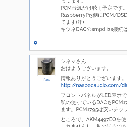
ってます。
PCM音源だけ聴く予定です
RaspberryPi3側にP
てます(汗)
キツネDACのsmpd i2
シネマさん
おはようございます。
情報ありがとうございます。Nort
Pass
http://naspecaudio.com/di
フロントパネルがLED表示
私の使っているDACもPCM
ます。PCM1795は安い
ところで、AKM4497EQ
しれませんし、私のほうでも