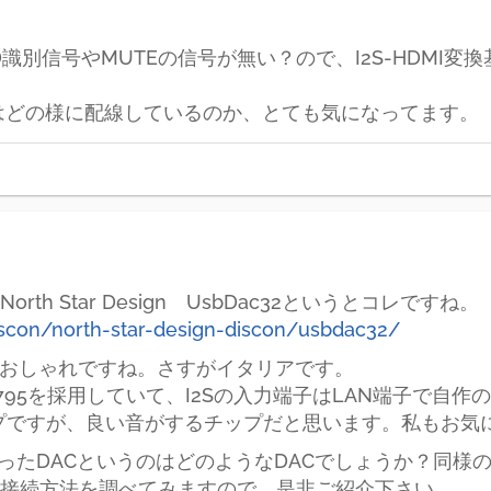
。
CM/DSD識別信号やMUTEの信号が無い？ので、I2S-HD
s接続はどの様に配線しているのか、とても気になってます。
h Star Design UsbDac32というとコレですね。
scon/north-star-design-discon/usbdac32/
でおしゃれですね。さすがイタリアです。
1795を採用していて、I2Sの入力端子はLAN端子で自
チップですが、良い音がするチップだと思います。私もお気
を使ったDACというのはどのようなDACでしょうか？同
接続方法を調べてみますので、是非ご紹介下さい。