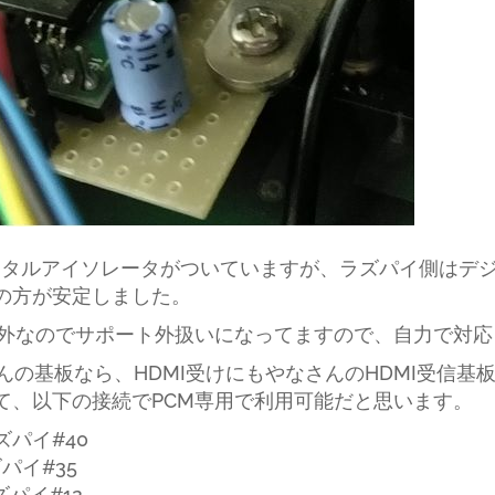
ジタルアイソレータがついていますが、ラズパイ側はデ
この方が安定しました。
Cの仕様外なのでサポート外扱いになってますので、自力で対応
さんの基板なら、HDMI受けにもやなさんのHDMI受信
して、以下の接続でPCM専用で利用可能だと思います。
パイ#40
イ#35
イ#12