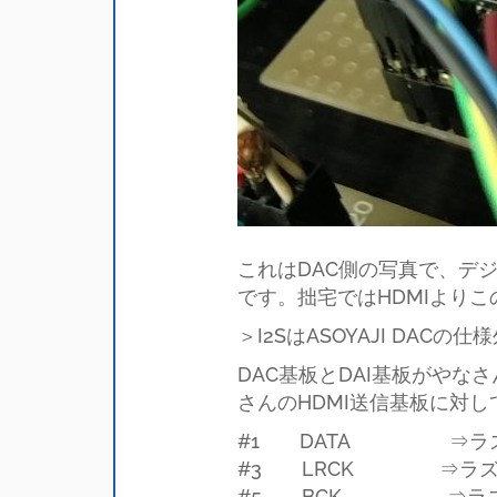
これはDAC側の写真で、デ
です。拙宅ではHDMIより
＞I2SはASOYAJI DA
DAC基板とDAI基板がやな
さんのHDMI送信基板に対
#1 DATA ⇒ラズ
#3 LRCK ⇒ラズパ
#5 BCK ⇒ラズパ