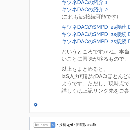
キツネDACの紹介 1
キツネDACの紹介 2
(これもi2s接続可能です)
キツネDACのSMPD i2s接続
キツネDACのSMPD i2s接続
キツネDACのSMPD i2s接続
というところですかね。本当
いことに興味が移るもので、
以上をまとめると、
I2S入力可能なDAC(ほとんどは中
ようです。ただし、現時点で
詳しくは上記リンク先をご参
•
投稿
476
•
閲覧数
20.8k
i2s-hdmi
1