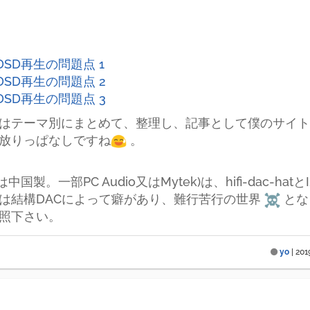
 DSD再生の問題点 1
 DSD再生の問題点 2
 DSD再生の問題点 3
はテーマ別にまとめて、整理し、記事として僕のサイト
放りっぱなしですね
。
国製。一部PC Audio又はMytek)は、hifi-dac-ha
は結構DACによって癖があり、難行苦行の世界
とな
照下さい。
yo
|
201